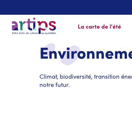
La carte de l'été
Environnem
Climat, biodiversité, transition 
notre futur.