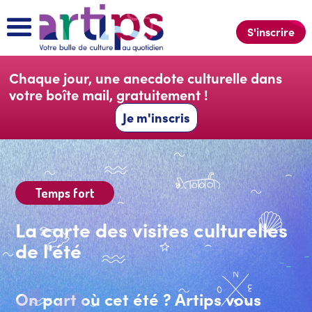
S'inscrire
Chaque jour, une
anecdote culturelle
dans
votre boîte mail, gratuitement !
Je m'inscris
Temps fort
La carte des visites culturelles
de l'été
On part où cet été ? Artips vous