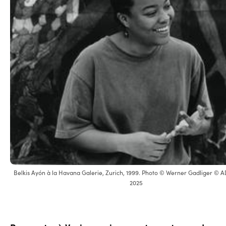
Belkis Ayón à la Havana Galerie, Zurich, 1999. Photo © Werner Gadliger © A
2025