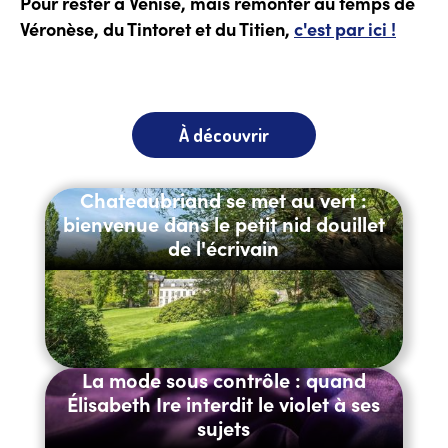
Pour rester à Venise, mais remonter au temps de
Véronèse, du Tintoret et du Titien,
c'est par ici !
À découvrir
Chateaubriand se met au vert :
bienvenue dans le petit nid douillet
de l'écrivain
La mode sous contrôle : quand
Élisabeth Ire interdit le violet à ses
sujets