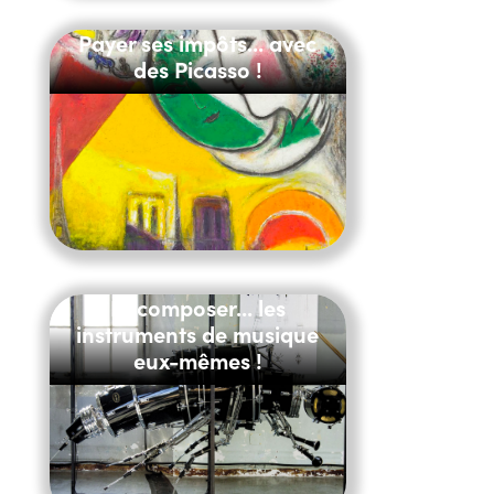
Payer ses impôts... avec
des Picasso !
Recomposer... les
instruments de musique
eux-mêmes !