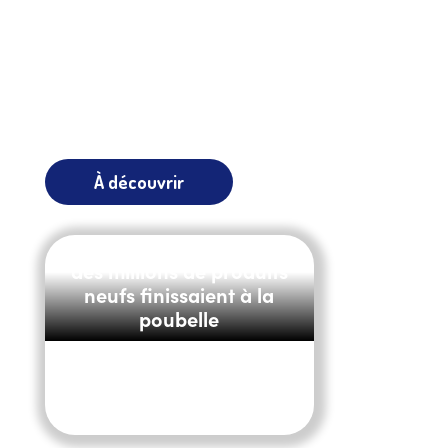
À découvrir
E-commerce : pourquoi
des millions de produits
neufs finissaient à la
poubelle