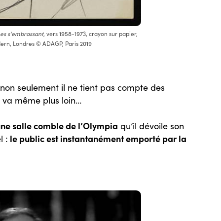
es s'embrassant
, vers 1958-1973, crayon sur papier,
dern, Londres © ADAGP, Paris 2019
non seulement il ne tient pas compte des
l va même plus loin…
ne salle comble de l’Olympia
qu’il dévoile son
le public est instantanément emporté par la
l :