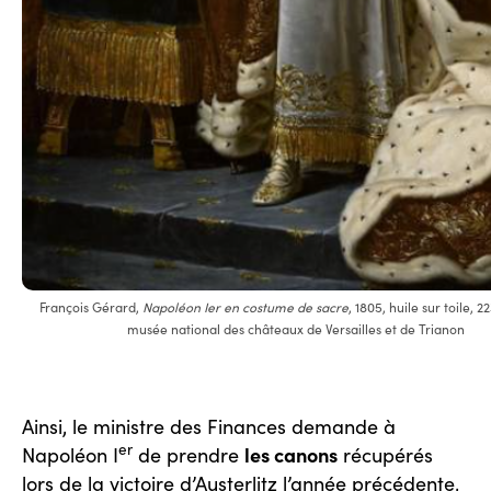
François Gérard,
Napoléon Ier en costume de sacre
, 1805, huile sur toile, 2
musée national des châteaux de Versailles et de Trianon
Ainsi, le ministre des Finances demande à
er
les canons
Napoléon I
de prendre
récupérés
lors de la victoire d’Austerlitz l’année précédente,