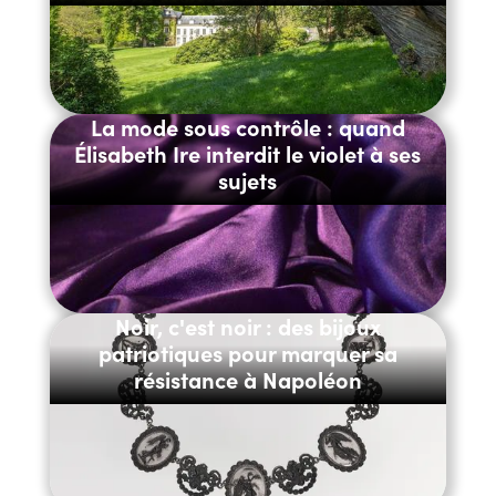
La mode sous contrôle : quand
Élisabeth Ire interdit le violet à ses
sujets
Noir, c'est noir : des bijoux
patriotiques pour marquer sa
résistance à Napoléon