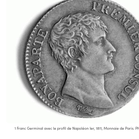
1 Franc Germinal avec le profil de Napoléon Ier, 1811, Monnaie de Paris. P