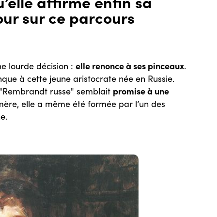
’elle affirme enfin sa
tour sur ce parcours
elle renonce à ses pinceaux
e lourde décision :
.
nque à cette jeune aristocrate née en Russie.
promise à une
a "Rembrandt russe" semblait
ère, elle a même été formée par l’un des
e.