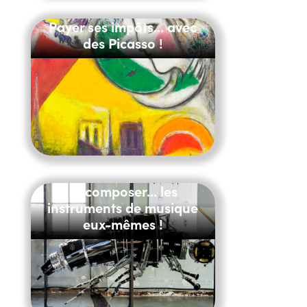
Payer ses impôts... avec
des Picasso !
Recomposer... les
instruments de musique
eux-mêmes !