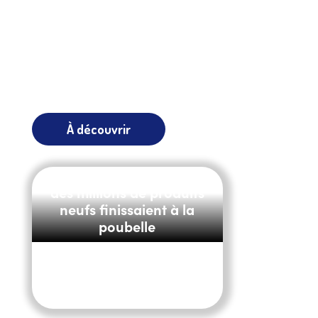
À découvrir
E-commerce : pourquoi
des millions de produits
neufs finissaient à la
poubelle