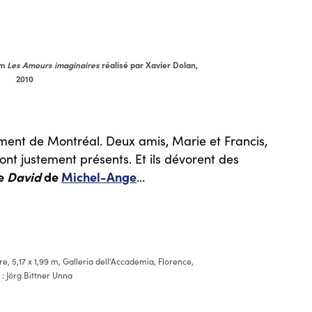
lm
Les Amours imaginaires
réalisé par Xavier Dolan,
2010
ment de Montréal. Deux amis, Marie et Francis,
 justement présents. Et ils dévorent des
de
David
de
Michel-Ange
...
e, 5,17 x 1,99 m, Galleria dell'Accademia, Florence,
 : Jörg Bittner Unna