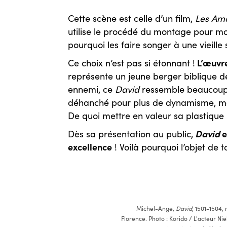
Cette scène est celle d’un film,
Les Amo
utilise le procédé du montage pour m
pourquoi les faire songer à une vieille
L’œuvre
Ce choix n’est pas si étonnant !
représente un jeune berger biblique d
ennemi, ce
David
ressemble beaucoup à 
déhanché pour plus de dynamisme, mais
De quoi mettre en valeur sa plastique 
David
e
Dès sa présentation au public,
excellence
! Voilà pourquoi l’objet de 
Michel-Ange,
David
, 1501-1504,
Florence. Photo : Korido / L'acteur Nie