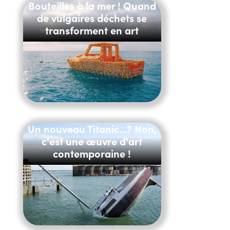
Bouteilles à la mer ! Quand
de vulgaires déchets se
transforment en art
Un nouveau Titanic...? Non,
c'est une œuvre d'art
contemporaine !