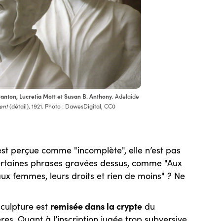
tanton, Lucretia Mott et Susan B. Anthony
. Adelaide
ent
(détail), 1921. Photo : DawesDigital, CC0
e est perçue comme "incomplète", elle n’est pas
certaines phrases gravées dessus, comme "Aux
aux femmes, leurs droits et rien de moins" ? Ne
remisée dans la crypte
sculpture est
du
ières. Quant à l’inscription jugée trop subversive,