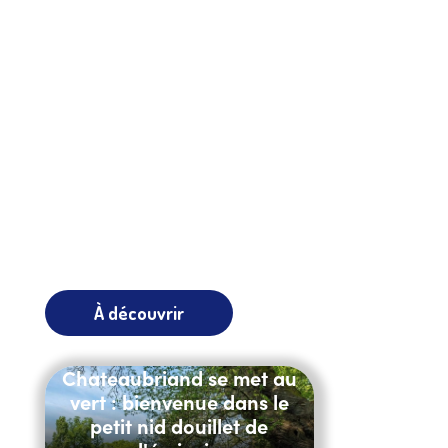
À découvrir
Chateaubriand se met au
vert : bienvenue dans le
petit nid douillet de