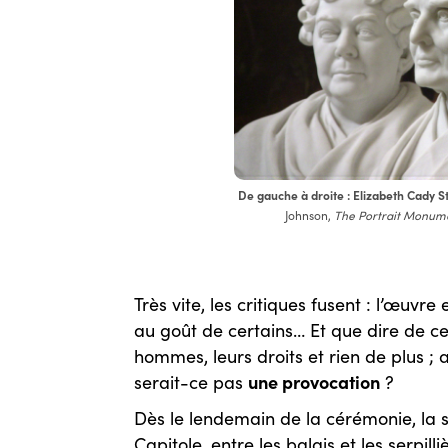
De gauche à droite : Elizabeth Cady S
Johnson,
The Portrait Monum
Très vite, les critiques fusent : l’œuvr
au goût de certains… Et que dire de 
hommes, leurs droits et rien de plus ; 
une provocation
serait-ce pas
?
Dès le lendemain de la cérémonie, la 
Capitole, entre les balais et les serpill