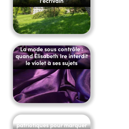
l'écrivain
La mode sous contrôle :
quand Élisabeth Ire interdit
le violet à ses sujets
Noir, c'est noir : des bijoux
patriotiques pour marquer